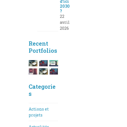
d’ici
2030
?
22
avril
2026
Recent
Portfolios
Categorie
s
Actions et
projets
Actualités