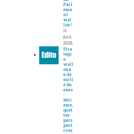
Parl
eme
nt
wal
lon !
11
juin
2026
Stra
tégi
e
wall
onn
e de
sorti
e du
sans
-
abri
sme,
quel
les
pers
pect
ives