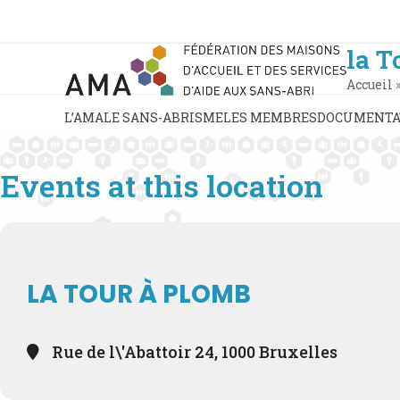
Skip
to
content
la T
Accueil
L’AMA
LE SANS-ABRISME
LES MEMBRES
DOCUMENTA
Events at this location
LA TOUR À PLOMB
Rue de l\'Abattoir 24, 1000 Bruxelles