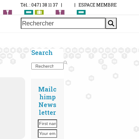
Tél. : 0471 38 11 37
|
|
ESPACE MEMBRE
Rechercher
Search
Search
Mailc
himp
News
letter
First
Your
name
email
address