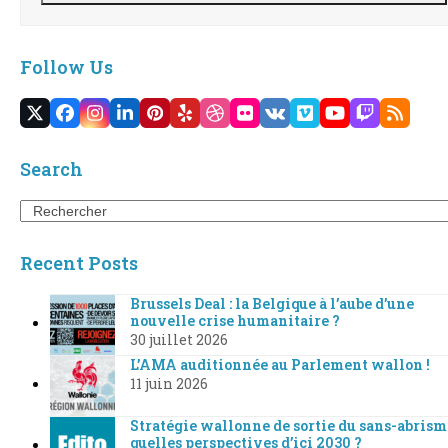
Follow Us
Twitter
Facebook
Instagram
LinkedIn
Pinterest
Yelp
Dribbble
Flickr
VK
Vimeo
YouTube
Twitch
RSS
(deprecated)
Search
Search
Recent Posts
Brussels Deal : la Belgique à l’aube d’une
nouvelle crise humanitaire ?
30 juillet 2026
L’AMA auditionnée au Parlement wallon !
11 juin 2026
Stratégie wallonne de sortie du sans-abrism
quelles perspectives d’ici 2030 ?