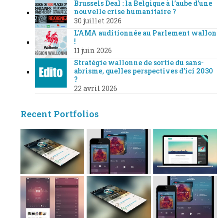
Brussels Deal : la Belgique à l’aube d’une
nouvelle crise humanitaire ?
30 juillet 2026
L’AMA auditionnée au Parlement wallon
!
11 juin 2026
Stratégie wallonne de sortie du sans-
abrisme, quelles perspectives d’ici 2030
?
22 avril 2026
Recent Portfolios