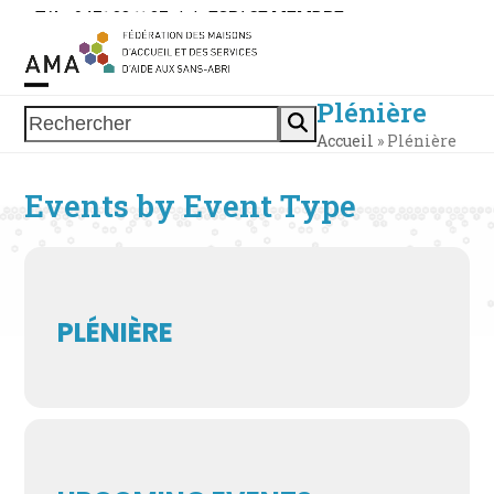
Skip
Tél. : 0471 38 11 37
|
|
ESPACE MEMBRE
to
content
Plénière
Open
Close
Rechercher
Accueil
»
Plénière
mobile
mobile
menu
menu
Events by Event Type
PLÉNIÈRE