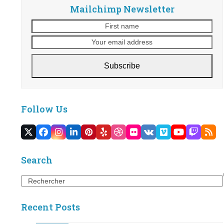
Mailchimp Newsletter
First
You
name
em
add
Subscribe
Follow Us
Twitter
Facebook
Instagram
LinkedIn
Pinterest
Yelp
Dribbble
Flickr
VK
Vimeo
YouTube
Twitc
RS
(deprecated)
Search
Search
Recent Posts