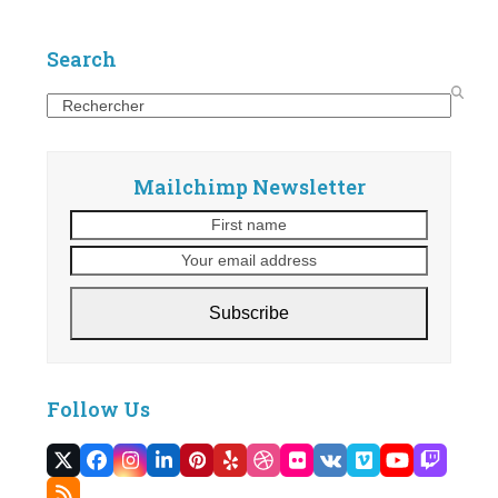
Search
Search
Mailchimp Newsletter
First
Your
name
email
address
Subscribe
Follow Us
Twitter
Facebook
Instagram
LinkedIn
Pinterest
Yelp
Dribbble
Flickr
VK
Vimeo
YouTube
Twitc
(deprecated)