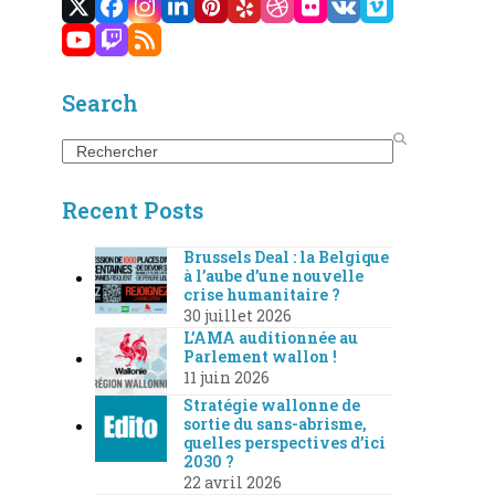
Twitter
Facebook
Instagram
LinkedIn
Pinterest
Yelp
Dribbble
Flickr
VK
Vimeo
(deprecated)
YouTube
Twitch
RSS
Search
Search
Recent Posts
Brussels Deal : la Belgique
à l’aube d’une nouvelle
crise humanitaire ?
30 juillet 2026
L’AMA auditionnée au
Parlement wallon !
11 juin 2026
Stratégie wallonne de
sortie du sans-abrisme,
quelles perspectives d’ici
2030 ?
22 avril 2026