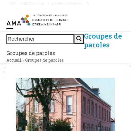
Skip
Tél. : 0471 38 11 37
|
NEDERLANDS
|
to
ESPACE MEMBRE
content
Groupes de
Open
Close
Rechercher
paroles
mobile
mobile
Groupes de paroles
menu
menu
Accueil
»
Groupes de paroles