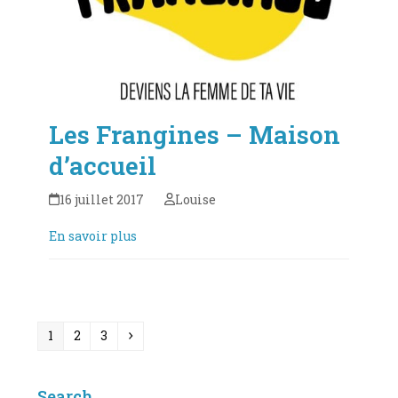
Les Frangines – Maison
d’accueil
16 juillet 2017
Louise
En savoir plus
Page
Page
Page
Suivant
1
2
3
Search