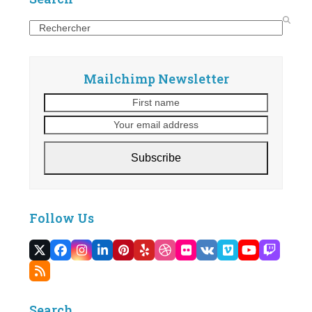
Search
Mailchimp Newsletter
First
Your
name
email
address
Subscribe
Follow Us
Twitter
Facebook
Instagram
LinkedIn
Pinterest
Yelp
Dribbble
Flickr
VK
Vimeo
YouTube
Twitc
(deprecated)
RSS
Search