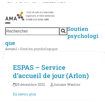
Skip
Tél. : 0471 38 11 37
|
NEDERLANDS
|
to
ESPACE MEMBRE
content
Soutien
Open
Close
Rechercher
psychologi
mobile
mobile
que
menu
menu
Accueil
»
Soutien psychologique
ESPAS – Service
d’accueil de jour (Arlon)
29 décembre 2022
Josiane Wautier
En savoir plus