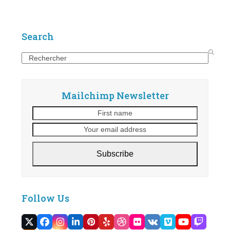
Search
Search
Mailchimp Newsletter
First
Your
name
email
address
Subscribe
Follow Us
Twitter
Facebook
Instagram
LinkedIn
Pinterest
Yelp
Dribbble
Flickr
VK
Vimeo
YouTube
Twitc