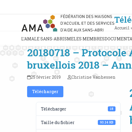
Skip
to
content
Tél
Accueil
L’AMA
LE SANS-ABRISME
LES MEMBRES
DOCUMENTA
20180718 – Protocol
bruxellois 2018 – An
25 février 2019
Christine Vanhessen
Télécharger
Télécharger
18
Taille du fichier
93.24 KB