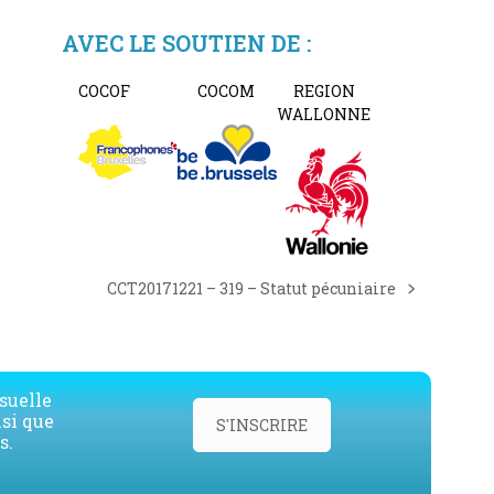
AVEC LE SOUTIEN DE :
COCOF
COCOM
REGION
WALLONNE
CCT20171221 – 319 – Statut pécuniaire
next
post:
suelle
nsi que
S'INSCRIRE
s.