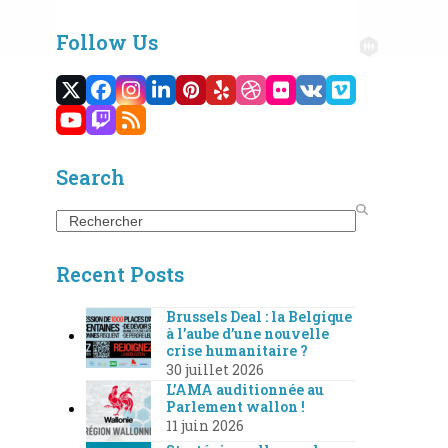
Follow Us
Twitter
Facebook
Instagram
LinkedIn
Pinterest
Yelp
Dribbble
Flickr
VK
Vimeo
(deprecated)
YouTube
Twitch
RSS
Search
Search
Recent Posts
Brussels Deal : la Belgique
à l’aube d’une nouvelle
crise humanitaire ?
30 juillet 2026
L’AMA auditionnée au
Parlement wallon !
11 juin 2026