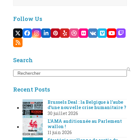
Follow Us
Twitter
Facebook
Instagram
LinkedIn
Pinterest
Yelp
Dribbble
Flickr
VK
Vimeo
YouTube
Twitc
(deprecated)
RSS
Search
Search
Recent Posts
Brussels Deal : la Belgique à l’aube
d’une nouvelle crise humanitaire ?
30 juillet 2026
L’AMA auditionnée au Parlement
wallon !
11 juin 2026