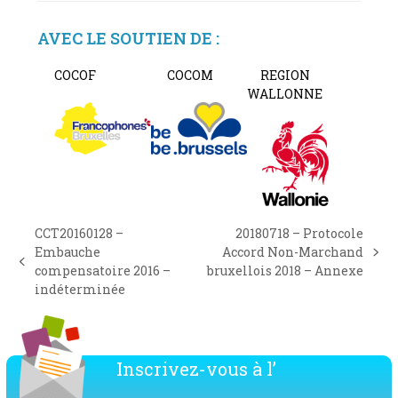
AVEC LE SOUTIEN DE :
COCOF
COCOM
REGION
WALLONNE
CCT20160128 –
20180718 – Protocole
Embauche
Accord Non-Marchand
next
previous
compensatoire 2016 –
bruxellois 2018 – Annexe
post:
post:
indéterminée
Inscrivez-vous à l’