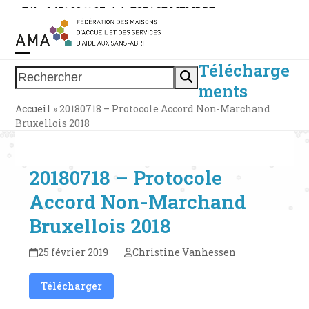
Skip
Tél. : 0471 38 11 37
|
|
ESPACE MEMBRE
to
content
Télécharge
Open
Close
Rechercher
ments
mobile
mobile
Accueil
»
20180718 – Protocole Accord Non-Marchand
menu
menu
Bruxellois 2018
20180718 – Protocole
Accord Non-Marchand
Bruxellois 2018
25 février 2019
Christine Vanhessen
Télécharger