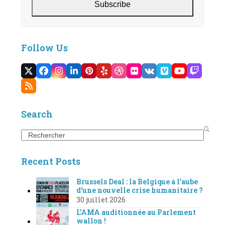
Subscribe
Follow Us
Twitter
Facebook
Instagram
LinkedIn
Pinterest
Yelp
Dribbble
Flickr
VK
Vimeo
YouTube
Twitc
(deprecated)
RSS
Search
Search
Recent Posts
Brussels Deal : la Belgique à l’aube
d’une nouvelle crise humanitaire ?
30 juillet 2026
L’AMA auditionnée au Parlement
wallon !