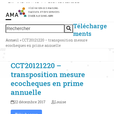
Skip
Tél. : 0471 38 11 37
|
|
ESPACE MEMBRE
to
content
Télécharge
Open
Close
Rechercher
ments
mobile
mobile
Accueil
»
CCT20121220 – transposition mesure
menu
menu
ecocheques en prime annuelle
CCT20121220 –
transposition mesure
ecocheques en prime
annuelle
22 décembre 2017
Louise