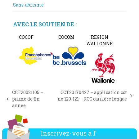
Sans-abrisme
AVEC LE SOUTIEN DE :
COCOF
COCOM
REGION
WALLONNE
CCT20021105 –
CCT20170427 – application cct
next
prime de fin
no 120-121 – RCC carrière longue
previous
post:
annee
post:
Inscrivez-vous à l’