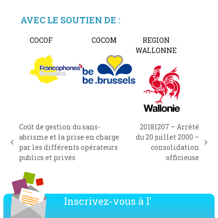
AVEC LE SOUTIEN DE :
COCOF
COCOM
REGION
WALLONNE
Coût de gestion du sans-
20181207 – Arrêté
abrisme et la prise en charge
du 20 juillet 2000 –
previous
next
par les différents opérateurs
consolidation
post:
post:
publics et privés
officieuse
Inscrivez-vous à l’