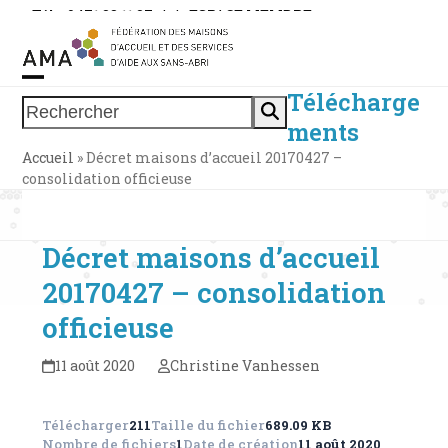
Skip
Tél. : 0471 38 11 37
|
|
ESPACE MEMBRE
to
content
Télécharge
Open
Close
Rechercher
ments
mobile
mobile
Accueil
»
Décret maisons d’accueil 20170427 –
menu
menu
consolidation officieuse
Décret maisons d’accueil
20170427 – consolidation
officieuse
11 août 2020
Christine Vanhessen
Télécharger
211
Taille du fichier
689.09 KB
Nombre de fichiers
1
Date de création
11 août 2020