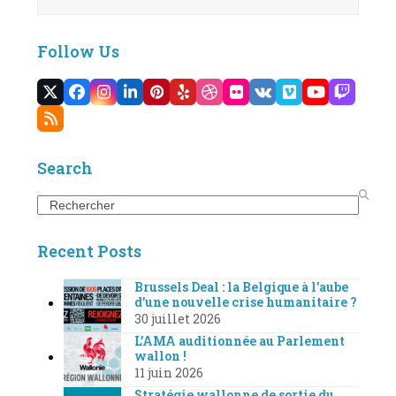
Follow Us
Twitter
Facebook
Instagram
LinkedIn
Pinterest
Yelp
Dribbble
Flickr
VK
Vimeo
YouTube
Twitc
(deprecated)
RSS
Search
Search
Recent Posts
Brussels Deal : la Belgique à l’aube
d’une nouvelle crise humanitaire ?
30 juillet 2026
L’AMA auditionnée au Parlement
wallon !
11 juin 2026
Stratégie wallonne de sortie du