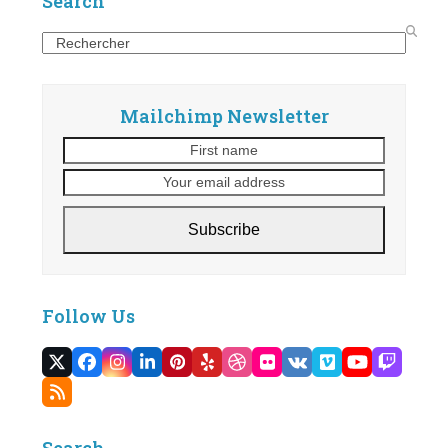
Search
Search
Mailchimp Newsletter
First
Your
name
email
address
Subscribe
Follow Us
Twitter
Facebook
Instagram
LinkedIn
Pinterest
Yelp
Dribbble
Flickr
VK
Vimeo
YouTube
Twitc
(deprecated)
RSS
Search