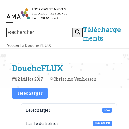
Skip
Tél. : 0471 38 11 37
|
|
ESPACE MEMBRE
to
content
Télécharge
Open
Close
Rechercher
ments
mobile
mobile
Accueil
»
DoucheFLUX
menu
menu
DoucheFLUX
12 juillet 2017
Christine Vanhessen
Télécharger
Télécharger
654
Taille du fichier
256.69 KB