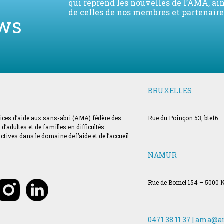
qui reprend les nouvelles de l’AMA, ai
de celles de nos membres et partenaire
ws
BRUXELLES
vices d’aide aux sans-abri (AMA) fédère des
Rue du Poinçon 53, bte16 –
’adultes et de familles en difficultés
ves dans le domaine de l’aide et de l’accueil
NAMUR
Rue de Bomel 154 – 5000
0471 38 11 37 |
ama@a