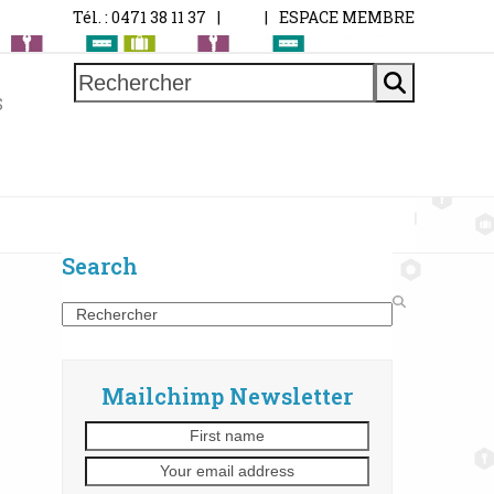
Tél. : 0471 38 11 37
|
|
ESPACE MEMBRE
Rechercher
S
Search
Search
Mailchimp Newsletter
First
Your
name
email
address