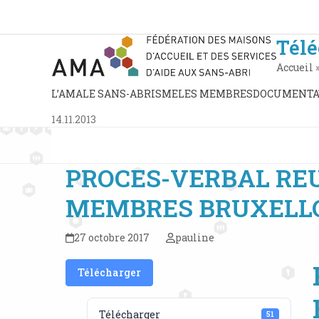
Skip
to
content
Tél
Accueil
L’AMA
LE SANS-ABRISME
LES MEMBRES
DOCUMENTA
14.11.2013
PROCES-VERBAL RE
MEMBRES BRUXELLOIS
27 octobre 2017
pauline
Télécharger
Télécharger
51