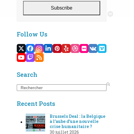
Subscribe
Follow Us
Twitter
Facebook
Instagram
LinkedIn
Pinterest
Yelp
Dribbble
Flickr
VK
Vimeo
(deprecated)
YouTube
Twitch
RSS
Search
Search
Recent Posts
Brussels Deal : la Belgique
à l’aube d’une nouvelle
crise humanitaire ?
30 juillet 2026