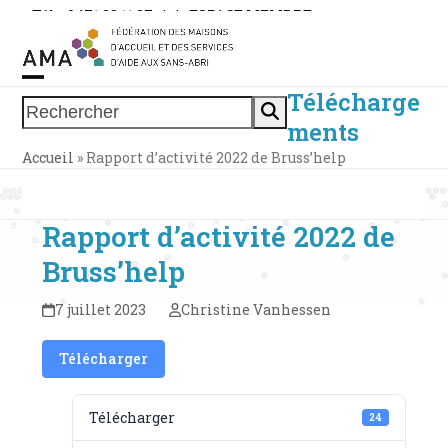
Skip
Tél. : 0471 38 11 37
|
|
ESPACE MEMBRE
to
content
Télécharge
Open
Close
Rechercher
ments
mobile
mobile
Accueil
»
Rapport d’activité 2022 de Bruss’help
menu
menu
Rapport d’activité 2022 de
Bruss’help
7 juillet 2023
Christine Vanhessen
Télécharger
Télécharger
24