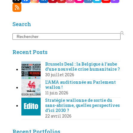
Twitter
Facebook
Instagram
LinkedIn
Pinterest
Yelp
Dribbble
Flickr
VK
Vimeo
YouTube
Twitc
(deprecated)
RSS
Search
Search
Recent Posts
Brussels Deal : la Belgique à l’aube
d’une nouvelle crise humanitaire ?
30 juillet 2026
L’AMA auditionnée au Parlement
wallon !
11 juin 2026
Stratégie wallonne de sortie du
sans-abrisme, quelles perspectives
d’ici 2030 ?
22 avril 2026
Recent Portfolios