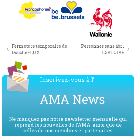
Fermeture temporaire de
Personnes sans abri
previous
next
DoucheFLUX
LGBTQIA+
post:
post:
Inscrivez-vous à l’
AMA News
Ne manquez pas notre newsletter mensuelle qui
reprend les nouvelles de l’AMA, ainsi que de
celles de nos membres et partenaires.