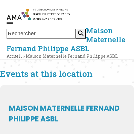
Skip
Tél. : 0471 38 11 37
|
|
ESPACE MEMBRE
to
content
Maison
Open
Close
Rechercher
Maternelle
mobile
mobile
Fernand Philippe ASBL
menu
menu
Accueil
»
Maison Maternelle Fernand Philippe ASBL
Events at this location
MAISON MATERNELLE FERNAND
PHILIPPE ASBL