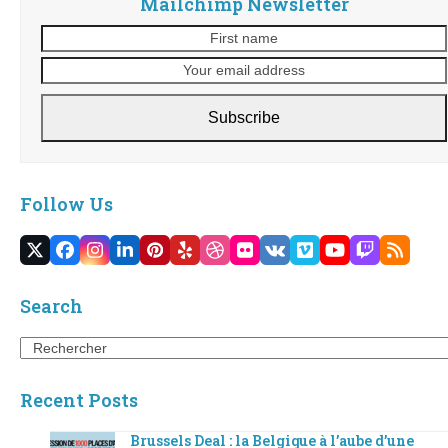
Mailchimp Newsletter
First
name
Subscribe
Follow Us
Twitter
Facebook
Instagram
LinkedIn
Pinterest
Yelp
Dribbble
Flickr
VK
Vimeo
YouTube
Twitch
RSS
(deprecated)
Search
Search
Recent Posts
Brussels Deal : la Belgique à l’aube d’une