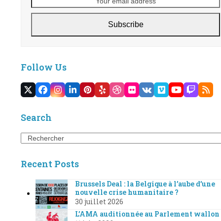
Subscribe
Follow Us
Twitter
Facebook
Instagram
LinkedIn
Pinterest
Yelp
Dribbble
Flickr
VK
Vimeo
YouTube
Twitc
RS
(deprecated)
Search
Search
Recent Posts
Brussels Deal : la Belgique à l’aube d’une
nouvelle crise humanitaire ?
30 juillet 2026
L’AMA auditionnée au Parlement wallon 