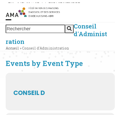
Skip
Tél. : 0471 38 11 37
|
|
ESPACE MEMBRE
to
content
Conseil
Open
Close
Rechercher
d'Administ
mobile
mobile
ration
menu
menu
Accueil
»
Conseil d'Administration
Events by Event Type
CONSEIL D