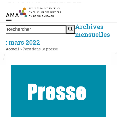
Skip
Tél. : 0471 38 11 37
|
|
ESPACE MEMBRE
to
content
Archives
Open
Close
Rechercher
mensuelles
mobile
mobile
: mars 2022
menu
menu
Accueil
»
Paru dans la presse