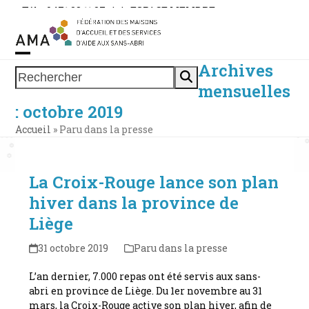
Skip
Tél. : 0471 38 11 37
|
|
ESPACE MEMBRE
to
content
Archives
Open
Close
Rechercher
mensuelles
mobile
mobile
: octobre 2019
menu
menu
Accueil
»
Paru dans la presse
La Croix-Rouge lance son plan
hiver dans la province de
Liège
31 octobre 2019
Paru dans la presse
L’an dernier, 7.000 repas ont été servis aux sans-
abri en province de Liège. Du 1er novembre au 31
mars, la Croix-Rouge active son plan hiver, afin de