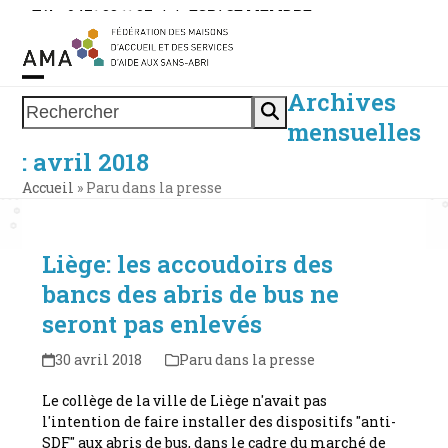
Skip
Tél. : 0471 38 11 37
|
|
ESPACE MEMBRE
to
content
Archives
Open
Close
Rechercher
mensuelles
mobile
mobile
: avril 2018
menu
menu
Accueil
»
Paru dans la presse
Liège: les accoudoirs des
bancs des abris de bus ne
seront pas enlevés
30 avril 2018
Paru dans la presse
Le collège de la ville de Liège n'avait pas
l'intention de faire installer des dispositifs "anti-
SDF" aux abris de bus, dans le cadre du marché de