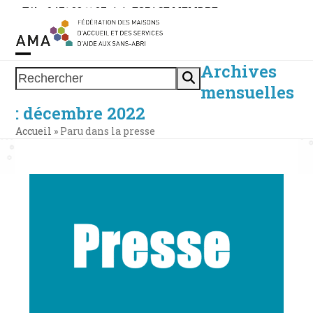
Skip
Tél. : 0471 38 11 37
|
|
ESPACE MEMBRE
to
content
Archives
Open
Close
Rechercher
mensuelles
mobile
mobile
: décembre 2022
menu
menu
Accueil
»
Paru dans la presse