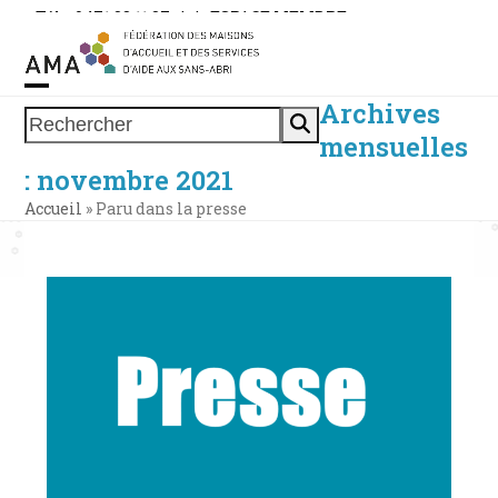
Skip
Tél. : 0471 38 11 37
|
|
ESPACE MEMBRE
to
content
Archives
Open
Close
Rechercher
mensuelles
mobile
mobile
: novembre 2021
menu
menu
Accueil
»
Paru dans la presse