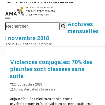
Skip
Tél. : 0471 38 11 37
|
|
ESPACE MEMBRE
to
content
Archives
Open
Close
Rechercher
mensuelles
mobile
mobile
: novembre 2018
menu
menu
Accueil
»
Paru dans la presse
Violences conjugales: 70% des
plaintes sont classées sans
suite
25 novembre 2018
Autre
,
Paru dans la presse
Aujourd’hui, les victimes de violences
psychologiques et/ou physiques peinent toujours à