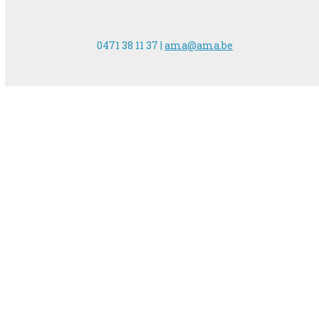
0471 38 11 37 |
ama@ama.be
AVEC LE SOUTIEN DE
NOUS SUIVRE SUR LES RÉSEAUX :