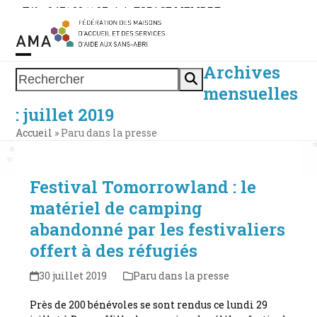
Skip
Tél. : 0471 38 11 37
|
|
ESPACE MEMBRE
to
content
Archives
Open
Close
Rechercher
mensuelles
mobile
mobile
: juillet 2019
menu
menu
Accueil
»
Paru dans la presse
Festival Tomorrowland : le
matériel de camping
abandonné par les festivaliers
offert à des réfugiés
30 juillet 2019
Paru dans la presse
Près de 200 bénévoles se sont rendus ce lundi 29