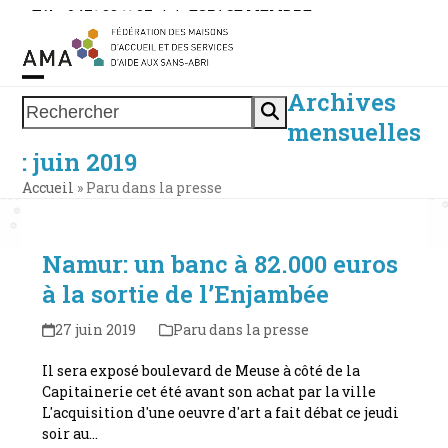
Skip
Tél. : 0471 38 11 37
|
|
ESPACE MEMBRE
to
content
Archives
Open
Close
Rechercher
mensuelles
mobile
mobile
: juin 2019
menu
menu
Accueil
»
Paru dans la presse
Namur: un banc à 82.000 euros
à la sortie de l’Enjambée
27 juin 2019
Paru dans la presse
Il sera exposé boulevard de Meuse à côté de la
Capitainerie cet été avant son achat par la ville
L'acquisition d'une oeuvre d'art a fait débat ce jeudi
soir au…