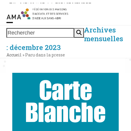
Skip
Tél. : 0471 38 11 37
|
|
ESPACE MEMBRE
to
content
Archives
Open
Close
Rechercher
mensuelles
mobile
mobile
: décembre 2023
menu
menu
Accueil
»
Paru dans la presse