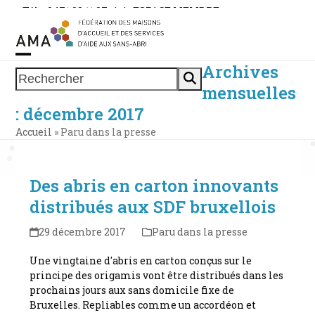
Skip
Tél. : 0471 38 11 37
|
|
ESPACE MEMBRE
to
content
Archives
Open
Close
Rechercher
mensuelles
mobile
mobile
: décembre 2017
menu
menu
Accueil
»
Paru dans la presse
Des abris en carton innovants
distribués aux SDF bruxellois
29 décembre 2017
Paru dans la presse
Une vingtaine d'abris en carton conçus sur le
principe des origamis vont être distribués dans les
prochains jours aux sans domicile fixe de
Bruxelles. Repliables comme un accordéon et