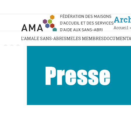
Skip
to
content
Arch
Accueil
L’AMA
LE SANS-ABRISME
LES MEMBRES
DOCUMENTA